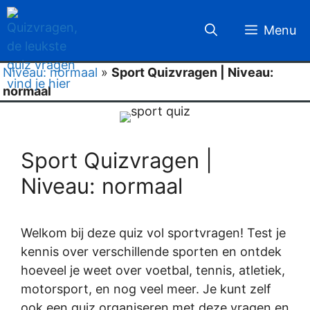
Ga
naar
Menu
de
inhoud
Niveau: normaal
»
Sport Quizvragen | Niveau:
normaal
Sport Quizvragen |
Niveau: normaal
Welkom bij deze quiz vol sportvragen! Test je
kennis over verschillende sporten en ontdek
hoeveel je weet over voetbal, tennis, atletiek,
motorsport, en nog veel meer. Je kunt zelf
ook een quiz organiseren met deze vragen en