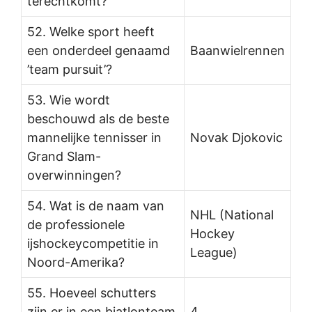
terechtkomt?
52. Welke sport heeft
een onderdeel genaamd
Baanwielrennen
’team pursuit’?
53. Wie wordt
beschouwd als de beste
mannelijke tennisser in
Novak Djokovic
Grand Slam-
overwinningen?
54. Wat is de naam van
NHL (National
de professionele
Hockey
ijshockeycompetitie in
League)
Noord-Amerika?
55. Hoeveel schutters
zijn er in een biatlonteam
4